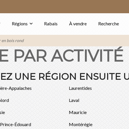
Régions
Rabais
À vendre
Recherche
r en bois rond
 PAR ACTIVITÉ
Z UNE RÉGION ENSUITE U
ière-Appalaches
Laurentides
Nord
Laval
sie
Mauricie
-Prince-Édouard
Montérégie