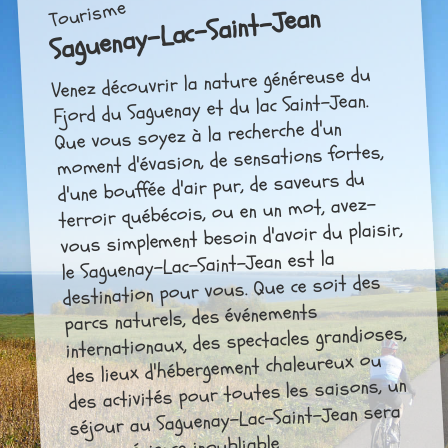
Tourisme
Saguenay-Lac-Saint-Jean
Venez découvrir la nature généreuse du
Fjord du Saguenay et du lac Saint-Jean.
Que vous soyez à la recherche d'un
moment d'évasion, de sensations fortes,
d'une bouffée d'air pur, de saveurs du
terroir québécois, ou en un mot, avez-
vous simplement besoin d'avoir du plaisir,
le Saguenay-Lac-Saint-Jean est la
destination pour vous. Que ce soit des
parcs naturels, des événements
internationaux, des spectacles grandioses,
des lieux d'hébergement chaleureux ou
des activités pour toutes les saisons, un
séjour au Saguenay-Lac-Saint-Jean sera