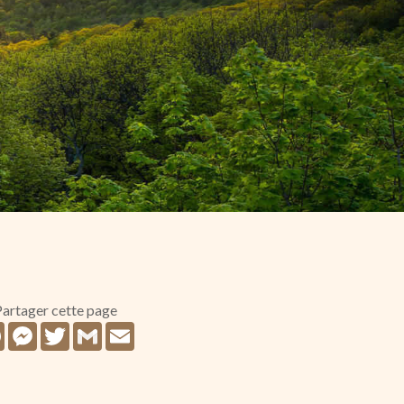
artager cette page
Facebook
Messenger
Twitter
Gmail
Email