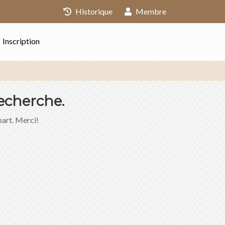
Historique
Membre
Inscription
echerche.
part. Merci!