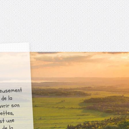
nieusement
 de la
uvrir son
ettes,
est une