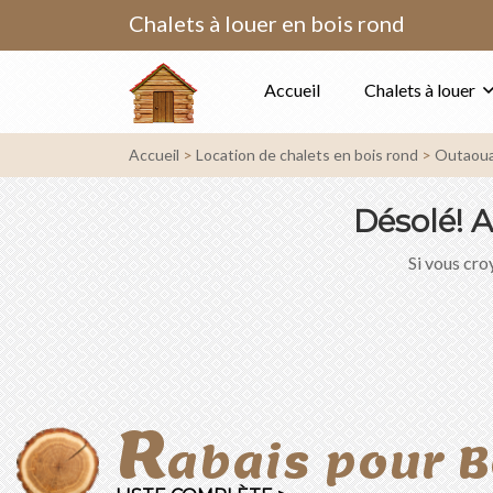
Chalets à louer en bois rond
Accueil
Chalets à louer
Accueil
Location de chalets en bois rond
Outaoua
Désolé!
A
Si vous croy
R
abais pour B