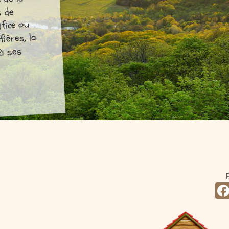
 de la
s de
ifice ou
fières, la
 à ses
P