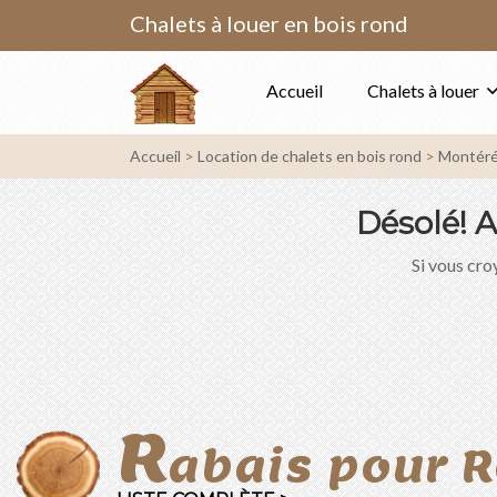
Chalets à louer en bois rond
Accueil
Chalets à louer
Accueil
Location de chalets en bois rond
Montéré
Désolé!
A
Si vous croy
R
abais pour R