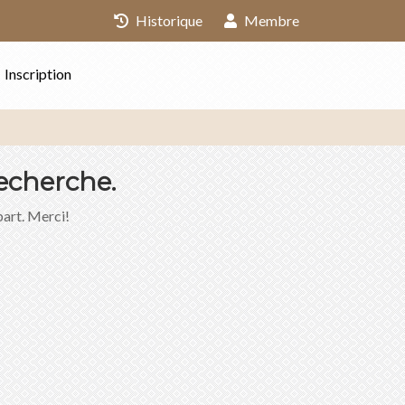
Historique
Membre
Inscription
echerche.
part. Merci!