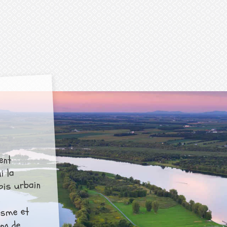
ent
i la
fois urbain
é
isme et