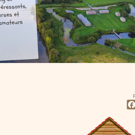
ong de
téressants,
erses et
s amateurs
P