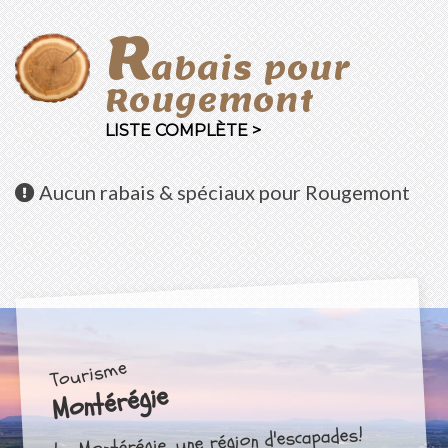
R
abais pour
Rougemont
LISTE COMPLÈTE >
Aucun
rabais & spéciaux pour Rougemont
Tourisme
Montérégie
La Montérégie, une région d'escapades!