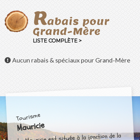
R
abais pour
Grand-Mère
LISTE COMPLÈTE >
Aucun
rabais & spéciaux pour Grand-Mère
Tourisme
Mauricie
La Mauricie est située à la jonction de la