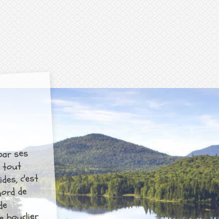
 par ses
e tout
des, c'est
nord de
de