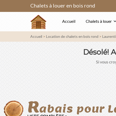
Chalets à louer en bois rond
Accueil
Chalets à louer
Accueil
Location de chalets en bois rond
Laurent
Désolé!
A
Si vous croy
R
abais pour L