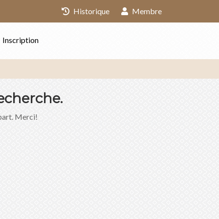
Historique
Membre
Inscription
echerche.
part. Merci!