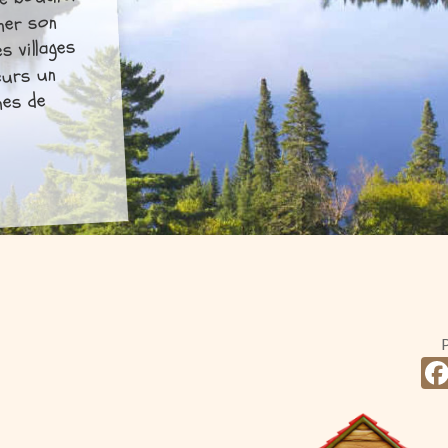
e bouclier
ner son
s villages
eurs un
nes de
P