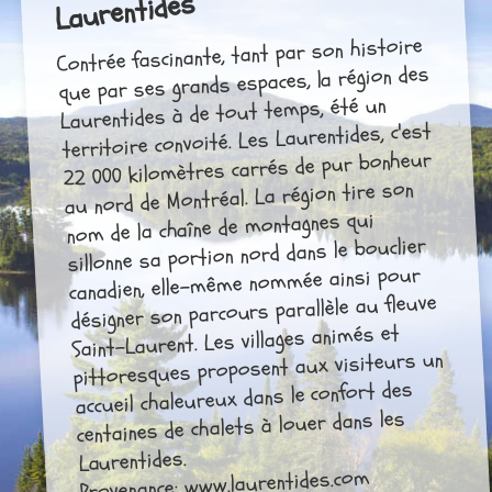
Laurentides
Contrée fascinante, tant par son histoire
que par ses grands espaces, la région des
Laurentides à de tout temps, été un
territoire convoité. Les Laurentides, c'est
22 000 kilomètres carrés de pur bonheur
au nord de Montréal. La région tire son
nom de la chaîne de montagnes qui
sillonne sa portion nord dans le bouclier
canadien, elle-même nommée ainsi pour
désigner son parcours parallèle au fleuve
Saint-Laurent. Les villages animés et
pittoresques proposent aux visiteurs un
accueil chaleureux dans le confort des
centaines de chalets à louer dans les
Laurentides.
Provenance: www.laurentides.com