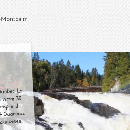
e-Montcalm
Québec. La
environ 30
comprend
et Ouareau.
naudoises.