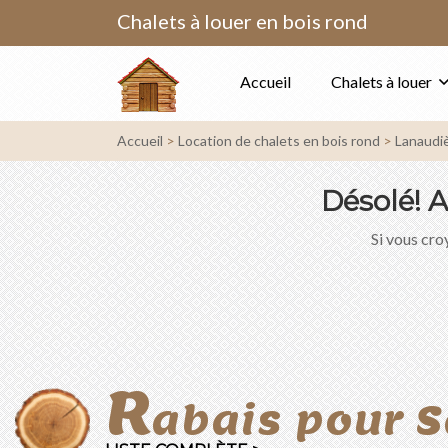
Chalets à louer en bois rond
Accueil
Chalets à louer
Accueil
Location de chalets en bois rond
Lanaudi
Désolé!
A
Si vous croy
R
abais pour 