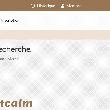
Historique
Membre
Inscription
echerche.
part. Merci!
ntcalm