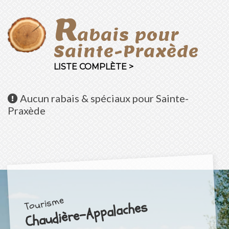
R
abais pour
Sainte-Praxède
LISTE COMPLÈTE >
Aucun
rabais & spéciaux pour Sainte-
Praxède
Tourisme
Chaudière-Appalaches