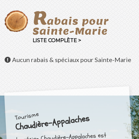
R
abais pour
Sainte-Marie
LISTE COMPLÈTE >
Aucun
rabais & spéciaux pour Sainte-Marie
Tourisme
Chaudière-Appalaches
La région Chaudière-Appalaches est