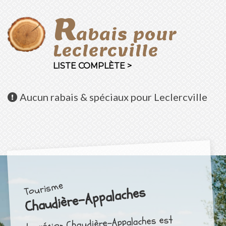
R
abais pour
Leclercville
LISTE COMPLÈTE >
Aucun
rabais & spéciaux pour Leclercville
Tourisme
Chaudière-Appalaches
La région Chaudière-Appalaches est