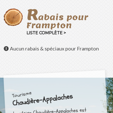
R
abais pour
Frampton
LISTE COMPLÈTE >
Aucun
rabais & spéciaux pour Frampton
Tourisme
Chaudière-Appalaches
La région Chaudière-Appalaches est