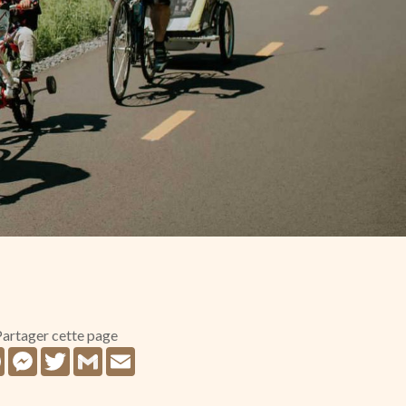
artager cette page
Facebook
Messenger
Twitter
Gmail
Email