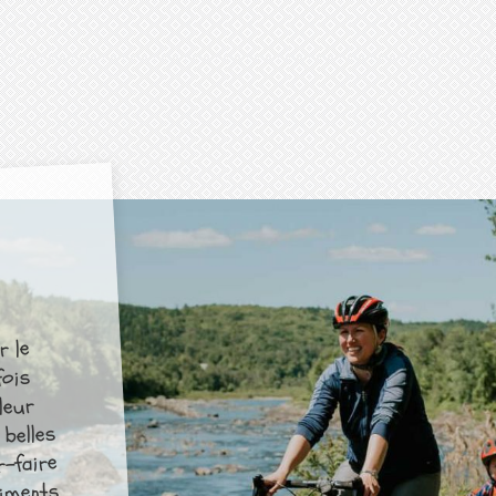
r le
fois
leur
 belles
r-faire