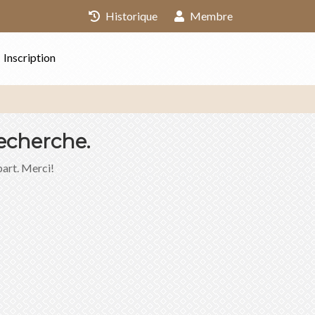
Historique
Membre
Inscription
echerche.
part. Merci!