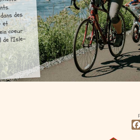
timents
nts.
 dans des
t et
ein coeur
 de l'Isle-
P