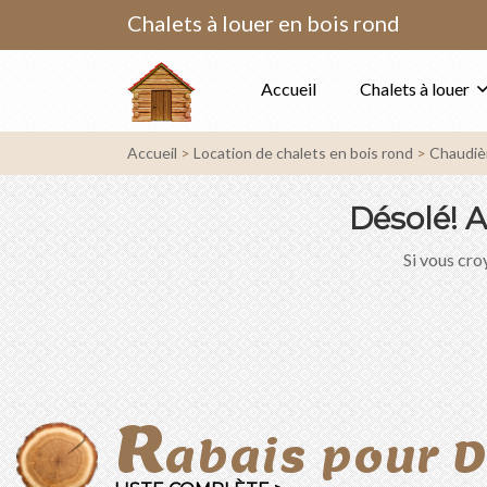
Chalets à louer en bois rond
Accueil
Chalets à louer
Accueil
Location de chalets en bois rond
Chaudiè
Désolé!
A
Si vous croy
R
abais pour 