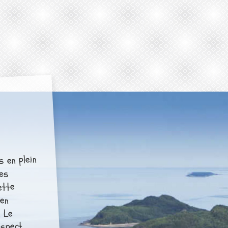
s en plein
des
ette
 en
. Le