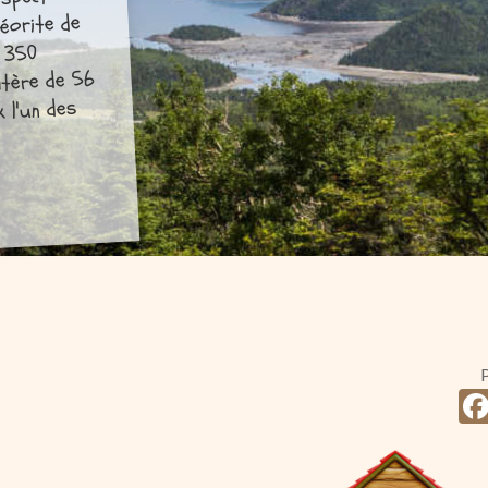
aspect
éorite de
a 350
ratère de 56
 l'un des
P