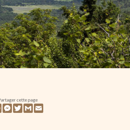
artager cette page
Facebook
Messenger
Twitter
Gmail
Email