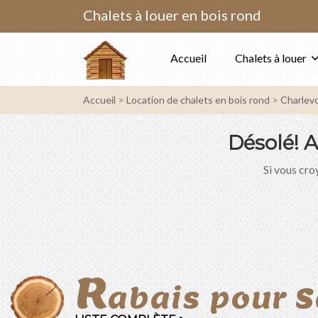
Chalets à louer en bois rond
Accueil
Chalets à louer
Accueil
Location de chalets en bois rond
Charlevo
Désolé!
A
Si vous croy
R
abais pour S