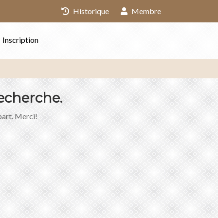
Historique
Membre
Inscription
echerche.
part. Merci!