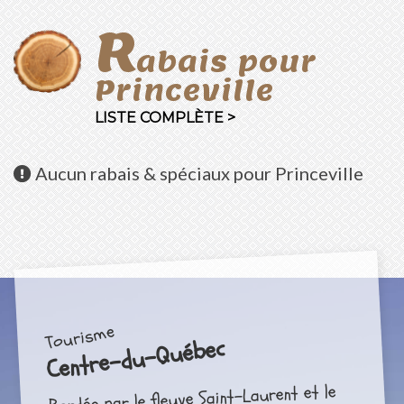
R
abais pour
Princeville
LISTE COMPLÈTE >
Aucun
rabais & spéciaux pour Princeville
Tourisme
Centre-du-Québec
Bordée par le fleuve Saint-Laurent et le