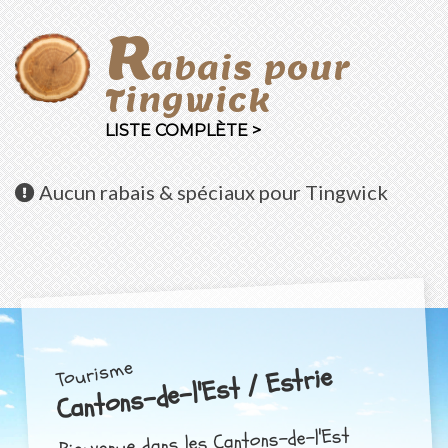
R
abais pour
Tingwick
LISTE COMPLÈTE >
Aucun
rabais & spéciaux pour Tingwick
Tourisme
Cantons-de-l'Est / Estrie
Bienvenue dans les Cantons-de-l'Est