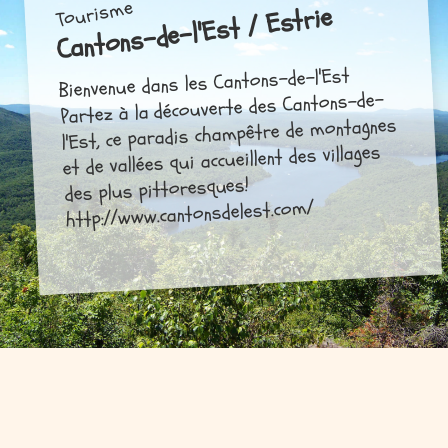
Tourisme
Cantons-de-l'Est / Estrie
Bienvenue dans les Cantons-de-l'Est
Partez à la découverte des Cantons-de-
l'Est, ce paradis champêtre de montagnes
et de vallées qui accueillent des villages
des plus pittoresques!
http://www.cantonsdelest.com/