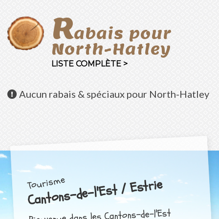
R
abais pour
North-Hatley
LISTE COMPLÈTE >
Aucun
rabais & spéciaux pour North-Hatley
Tourisme
Cantons-de-l'Est / Estrie
Bienvenue dans les Cantons-de-l'Est