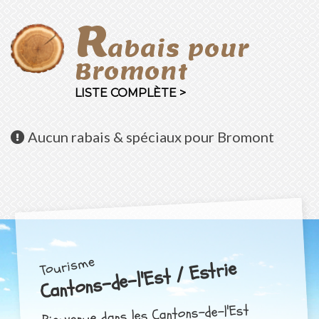
R
abais pour
Bromont
LISTE COMPLÈTE >
Aucun
rabais & spéciaux pour Bromont
Tourisme
Cantons-de-l'Est / Estrie
Bienvenue dans les Cantons-de-l'Est