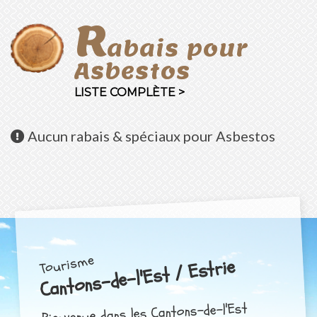
R
abais pour
Asbestos
LISTE COMPLÈTE >
Aucun
rabais & spéciaux pour Asbestos
Tourisme
Cantons-de-l'Est / Estrie
Bienvenue dans les Cantons-de-l'Est