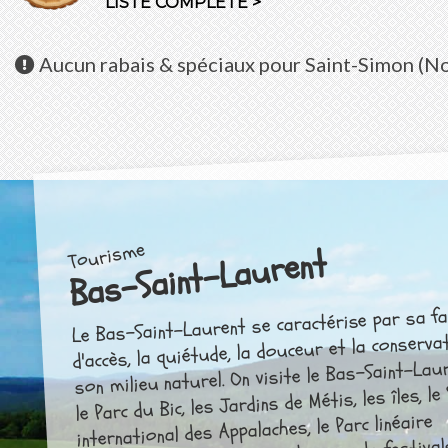
LISTE COMPLÈTE >
Aucun
rabais & spéciaux pour Saint-Simon (
Tourisme
Bas-Saint-Laurent
Le Bas-Saint-Laurent se caractérise par sa fac
d'accès, la quiétude, la douceur et la conserva
son milieu naturel. On visite le Bas-Saint-La
le Parc du Bic, les Jardins de Métis, les îles, le
international des Appalaches, le Parc linéaire