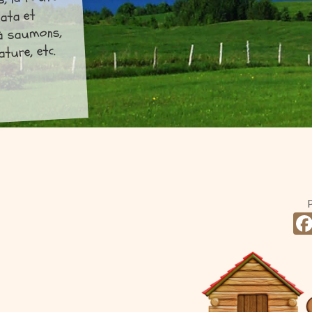
s, la route
uata et
s à saumons,
ature, etc.
P