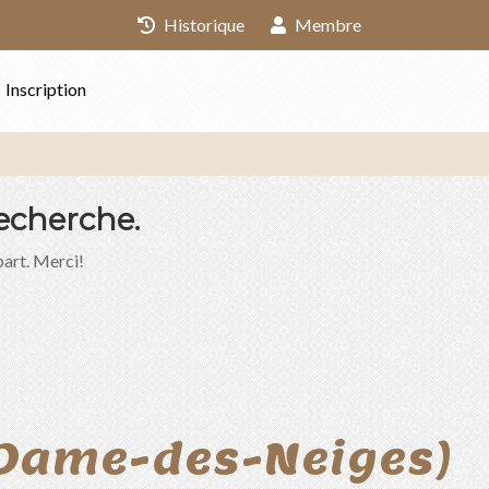
Historique
Membre
Inscription
echerche.
part. Merci!
-Dame-des-Neiges)