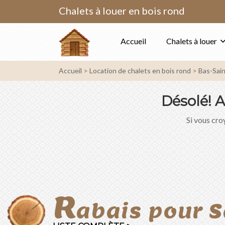
Chalets à louer en bois rond
Accueil
Chalets à louer
Accueil
Location de chalets en bois rond
Bas-Sai
Désolé!
A
Si vous croy
R
abais pour 