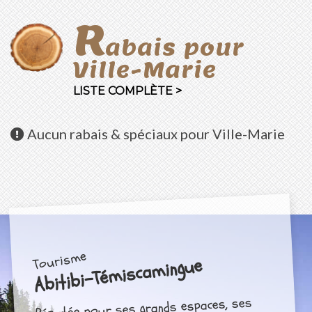
R
abais pour
Ville-Marie
LISTE COMPLÈTE >
Aucun
rabais & spéciaux pour Ville-Marie
Tourisme
Abitibi-Témiscamingue
Réputée pour ses grands espaces, ses